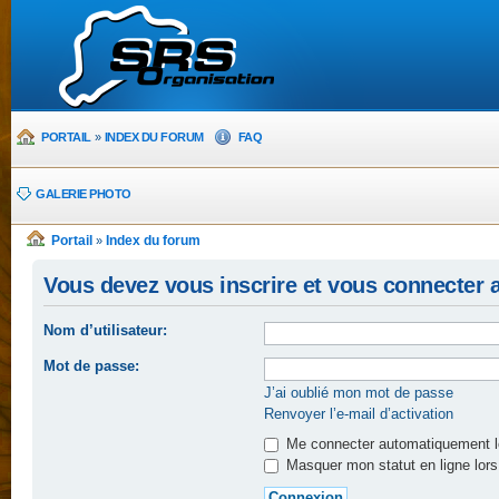
PORTAIL
»
INDEX DU FORUM
FAQ
GALERIE PHOTO
Portail
Index du forum
»
Vous devez vous inscrire et vous connecter af
Nom d’utilisateur:
Mot de passe:
J’ai oublié mon mot de passe
Renvoyer l’e-mail d’activation
Me connecter automatiquement lo
Masquer mon statut en ligne lors