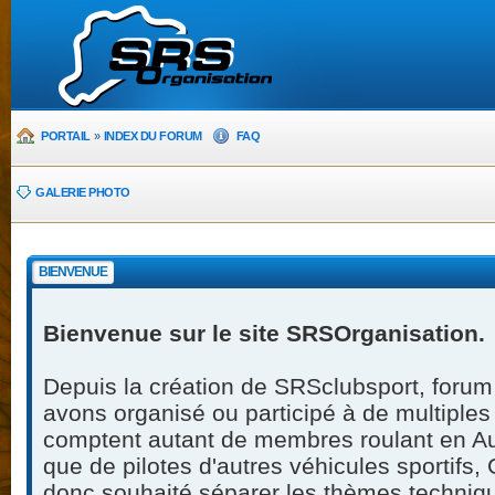
PORTAIL
»
INDEX DU FORUM
FAQ
GALERIE PHOTO
BIENVENUE
Bienvenue sur le site SRSOrganisation.
Depuis la création de SRSclubsport, forum
avons organisé ou participé à de multiples 
comptent autant de membres roulant en Au
que de pilotes d'autres véhicules sportifs
donc souhaité séparer les thèmes techniqu